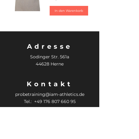
In den Warenkorb
Adresse
Sodinger Str. 561a
44628 Herne
Kontakt
probetraining@iam-athletics.de
Tel.: +49 176 807 660 95
IMPRESSUM
AGB
DATENSCHUTZ
KÜNDIGUNG