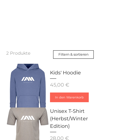
I AM ATHLETICS
2 Produkte
Filtern & sortieren
Kids' Hoodie
Preis
45,00 €
In den Warenkorb
Unisex T-Shirt
(Herbst/Winter
Edition)
Preis
28,00 €